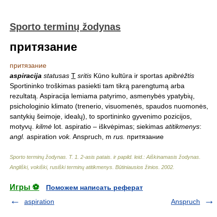
Sporto terminų žodynas
притязание
притязание
aspiracija
statusas
T
sritis
Kūno kultūra ir sportas
apibrėžtis
Sportininko troškimas pasiekti tam tikrą parengtumą arba
rezultatą. Aspiracija lemiama patyrimo, asmenybės ypatybių,
psichologinio klimato (trenerio, visuomenės, spaudos nuomonės,
santykių šeimoje, idealų), to sportininko gyvenimo pozicijos,
motyvų.
kilmė
lot. aspiratio – iškvėpimas; siekimas
atitikmenys
:
angl.
aspiration
vok.
Anspruch, m
rus.
притязание
Sporto terminų žodynas. T. 1. 2-asis patais. ir papild. leid.: Aiškinamasis žodynas.
Angliški, vokiški, rusiški terminų atitikmenys. Būtiniausios žinios
.
2002
.
Игры ⚽
Поможем написать реферат
aspiration
Anspruch