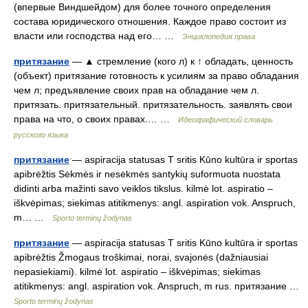
(впервые Виндшейдом) для более точного определения
состава юридического отношения. Каждое право состоит из
власти или господства над его… …
Энциклопедия права
притязание
— ▲ стремление (кого л) к ↑ обладать, ценность
(объект) притязание готовность к усилиям за право обладания
чем л; предъявление своих прав на обладание чем л.
притязать. притязательный. притязательность. заявлять свои
права на что, о своих правах.… …
Идеографический словарь
русского языка
притязание
— aspiracija statusas T sritis Kūno kultūra ir sportas
apibrėžtis Sėkmės ir nesėkmės santykių suformuota nuostata
didinti arba mažinti savo veiklos tikslus. kilmė lot. aspiratio –
iškvėpimas; siekimas atitikmenys: angl. aspiration vok. Anspruch,
m… …
Sporto terminų žodynas
притязание
— aspiracija statusas T sritis Kūno kultūra ir sportas
apibrėžtis Žmogaus troškimai, norai, svajonės (dažniausiai
nepasiekiami). kilmė lot. aspiratio – iškvėpimas; siekimas
atitikmenys: angl. aspiration vok. Anspruch, m rus. притязание …
Sporto terminų žodynas