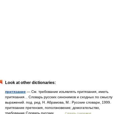
Look at other dictionaries:
притязание
— См. требование изъявлять притязания, иметь
притязания... Словарь русских синонимов и сходных по смыслу
выражений. под. ред. Н. Абрамова, М.: Русские словари, 1999.
притязание претензия, поползновение; домогательство,
требование Словарь русских… …
Словарь синонимов