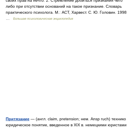
своих прав на нечто. 2. Стремление добиться признания чего
либо при отсутствии оснований на такое признание. Словарь
практического психолога. М.: АСТ, Харвест. С. Ю. Головин. 1998
…
Большая психологическая энциклопедия
Притязание
— (англ. claim, pretension; нем. Ansp ruch) технико
юридическое понятие, введенное в XIX в. немецкими юристами